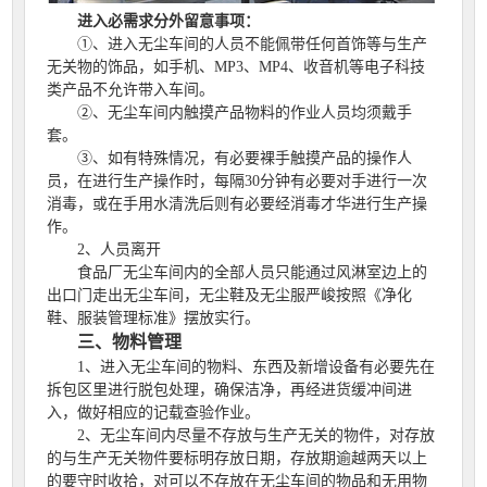
进入必需求分外留意事项：
①、进入无尘车间的人员不能佩带任何首饰等与生产
无关物的饰品，如手机、MP3、MP4、收音机等电子科技
类产品不允许带入车间。
②、无尘车间内触摸产品物料的作业人员均须戴手
套。
③、如有特殊情况，有必要裸手触摸产品的操作人
员，在进行生产操作时，每隔30分钟有必要对手进行一次
消毒，或在手用水清洗后则有必要经消毒才华进行生产操
作。
2、人员离开
食品厂无尘车间内的全部人员只能通过风淋室边上的
出口门走出无尘车间，无尘鞋及无尘服严峻按照《净化
鞋、服装管理标准》摆放实行。
三、物料管理
1、进入无尘车间的物料、东西及新增设备有必要先在
拆包区里进行脱包处理，确保洁净，再经进货缓冲间进
入，做好相应的记载查验作业。
2、无尘车间内尽量不存放与生产无关的物件，对存放
的与生产无关物件要标明存放日期，存放期逾越两天以上
的要守时收拾，对可以不存放在无尘车间的物品和无用物