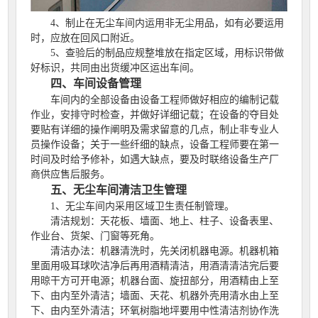
4、制止在无尘车间内运用非无尘用品，如有必要运用
时，应放在回风口附近。
5、查验后的制品应规整堆放在指定区域，用标识带做
好标识，共同由出货缓冲区运出车间。
四、车间设备管理
车间内的全部设备由设备工程师做好相应的编制记载
作业，安排守时检查，并做好详细记载；在设备的夺目处
要贴有详细的操作阐明及需求留意的几点，制止非专业人
员操作设备；关于一些纤细的缺点，设备工程师要在第一
时间及时给予修补，如遇大缺点，要及时联络设备生产厂
商供应售后服务。
五、无尘车间清洁卫生管理
1、无尘车间内采用区域卫生责任制管理。
清洁规划：天花板、墙面、地上、柱子、设备表里、
作业台、货架、门窗等死角。
清洁办法：机器清洗时，先关闭机器电源。机器机箱
里面用吸耳球吹洁净后再用酒精清洁，用酒清清洁完后要
用晾干方可开电源；机器台面、旋扭部分，用酒精由上至
下、由内至外清洁；墙面、天花、机器外壳用清水由上至
下、由内至外清洁；环氧树脂地坪要用中性清洁剂协作洗