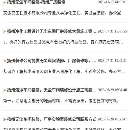
扬州无尘车间装修-扬州厂房装修
2023-11-17 14:10:01
苏州代办施工许可证8、苏州装修蓝图设计9、苏州装修施工设计...
艾派克工程技术有限公司专业从事净化工程、实验室装修、办公室装
修，无尘车间、净化车间、厂房、办公楼室内装饰设计与施工，致力
于 工业厂房、办公空间和实验室工程设计与施工的工程 总承包业务
扬州净化工程设计无尘车间厂房装修大量施工案例/施工经验丰富
2023-07-31 15:48:55
并拓展景观绿化及消防相关工程。公司从业以来，服务过百家企业项
目，我们有丰富的行业经验及高效能力个案分析，我们总能让客户...
1、良好的行业信誉艾派克有着良好的行业信誉，客户满意度及项目
成功率都非常高，有76%的客户交他 们的新项 目再次交给艾派克。
艾派克近50%的业缚来自老客户及其推荐的客户。2、过硬的专业技能
扬州装修公司提供无尘车间装修、厂房装修等，清单式报价，消费看得见
2023-07-31 15:47:51
艾派克是一家专业的室内装饰工程公司。我们专注于室内，提供室内
领域全方位的解决 方案， 从设计到施工，包括水、电、...
艾派克工程技术有限公司专业从事净化工程、实验室装修、办公室装
修，无尘车间、净化车间、厂房、办公楼室内装饰设计与施工，致力
于 工业厂房、办公空间和实验室工程设计与施工的工程 总承包业务
扬州洁净车间装修，无尘车间装修设计施工需要注意什么细节
2023-06-29 16:31:46
并拓展景观绿化及消防相关工程。公司从业以来，服务过百家企业项
目，我们有丰富的行业经验及高效能力个案分析，我们总能让客户...
第一，注意地面部分的地面材料，不需要承重，考虑便宜的材料，比
如防静电地板。地面基层应该用混凝土处理。前者成本高，质量稳
定，后者价格低，质量一般。二、合理的顶层设计是顶层较高，大部
扬州无尘车间装修，厂房实验室装修公司联系方式
2023-06-29 16:30:47
分采用钢架，顶层应设计有防火、通风、中央空调等。为了美观，顶
部可以用矿棉吸音板等材料装饰。三、有效的空间划分工厂内部的划