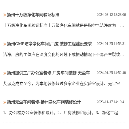
在很多行业都用上洁净车间了。那么，到底工厂洁净车间包括哪几个
方面呢？1、洁净辅助间这是工厂净化车间必备的空间。这个空间的
扬州十万级净化车间验证标准
2024-03-12 18:28:06
洁净程度等级可以根据实际需求来设计。2、机器设备区工厂净化车
间要想正确运作，那么机器设备是必不可少的。一般机器设备区包
十万级净化车间验证标准十万级净化车间就是是指空气洁净度为十万
括...
级的洁净车间。空气洁净度是指洁净环境中空气含悬浮粒子量的多少
的程度,通常空气中含尘浓度高则空气洁净度低,含尘浓度低则空气洁
扬州GMP洁净净化车间(厂房)装修工程建设要求
2024-01-25 14:53:31
净度高。就是以每立方米空气中的较大允许粒子数来确定其空气洁净
度等级。1.净化车间概述净化车间分为平板硫化间，挤出硫化间...
洁净厂房的主体应在温度变化的环境下或振动情况下不易产生裂纹和
缝隙。主体应使用发尘量少，吸尘性差、吸湿性小的材料。门窗结构
要密封，与墙面要平，要充分考虑对空气和水的影响，并能使污染粒
扬州提供工厂办公室装修 厂房车间装修 无尘车间设计施工定制
2024-01-25 14:52:48
子不易渗人，门窗类型要简单，不易积尘，清扫便捷车间底层应高于
室外地坪，通常可在0.5~1.5米之间考虑。生产车间的层高为...
艾派克成立至今，为本地装修超过多家企业在实验室设计、无尘室、
生物实验、医药实验室、电子车间实验室装修、GMP无尘室、万级、
千级无尘净化实验室、消防二次改造申报，暖通设计等过程中提供过
扬州无尘车间装修-扬州净化车间装修设计
2023-11-17 14:10:41
服务，其中有许多知名的外资企业和优秀的民营企业，积累了丰富的
实操经验。根据客户需求并结合技术法规,提供工厂企业办公空间...
1、办公楼办公室装修和设计。2、厂房装修和设计。3、净化工程装
修、无尘车间装修、净化车间装修、实验室装修、无尘室装修。4、
展厅装修。5、各类公共场所装修。6、消防专业设计、消防改造7、