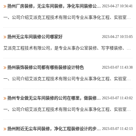
的，像精密仪器、食物、医疗手术室等范畴，都要求场所要肯定无
扬州厂房装修，无尘车间装修，净化车间装修公司联系方式
2023-04-27 10:56:41
尘。在这种情况下无尘车间就应运而生了，许多企业在建造无尘车间
之前都会问到无尘车间装修流程的问题。那么，无尘车间装修流程有
一、公司介绍艾派克工程技术有限公司专业从事净化工程、实验室装
哪些...
修、办公室装修，无尘车间、净化车间、厂房、办公楼室内装饰设计
与施工，致力于 工业厂房、办公空间和实验室工程设计与施工的工程
扬州无尘车间装修公司哪家好
2023-04-27 10:55:05
总承包业务并拓展景观绿化及消防相关工程。公司从业以来，服务过
百家企业项目，我们有丰富的行业经验及高效能力个案分析，我...
艾派克工程技术有限公司，是专业从事办公室装修、写字楼装修、、
办公室设计、办公楼设计、高端办公室装修、office办公室装修、消防
改造的工装企业。根据客户需求并结合技术法规,提供工厂企业办公空
扬州装饰装修公司都有哪些装修设计特色
2023-03-07 11:43:38
间和生产空间的交钥匙解决方案，涉及的服务包括：厂房装修,办公室
装修，工业厂房装修,工厂装修,厂房改造装修,苏州...
一、公司介绍艾派克工程技术有限公司专业从事净化工程、实验室装
修、办公室装修，无尘车间、净化车间、厂房、办公楼室内装饰设计
与施工，致力于 工业厂房、办公空间和实验室工程设计与施工的工程
扬州专业做无尘车间装修的公司在哪里，做装修的联系方式
2023-03-07 11:43:02
总承包业务并拓展景观绿化及消防相关工程。公司从业以来，服务过
百家企业项目，我们有丰富的行业经验及高效能力个案分析，我...
一、公司介绍艾派克工程技术有限公司专业从事净化工程、实验室装
修、办公室装修，无尘车间、净化车间、厂房、办公楼室内装饰设计
与施工，致力于 工业厂房、办公空间和实验室工程设计与施工的工程
扬州附近无尘车间装修，净化工程装修设计的步骤流程安排
2023-03-07 11:42:13
总承包业务并拓展景观绿化及消防相关工程。公司从业以来，服务过