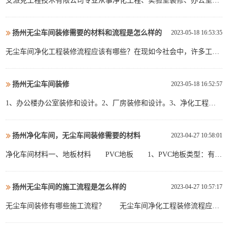
艾派克工程技术有限公司专业从事净化工程、实验室装修、办公室装
分...
修，无尘车间、净化车间、厂房、办公楼室内装饰设计与施工，致力
于 工业厂房、办公空间和实验室工程设计与施工的工程 总承包业务
扬州无尘车间装修需要的材料和流程是怎么样的
2023-05-18 16:53:35
并拓展景观绿化及消防相关工程。公司从业以来，服务过百家企业项
目，我们有丰富的行业经验及高效能力个案分析，我们总能让客户...
无尘车间净化工程装修流程应该有哪些？在现如今社会中，许多工作
对车间的洁净程度要求比较高的，像精密仪器、食物、医疗手术室等
范畴，都要求场所要肯定无尘。在这种情况下无尘车间就应运而生
扬州无尘车间装修
2023-05-18 16:52:57
了，许多企业在建造无尘车间之前都会问到无尘车间装修流程的问
题。那么，无尘车间装修流程有哪些？那么接下来就一起来了解一下
1、办公楼办公室装修和设计。2、厂房装修和设计。3、净化工程装
吧。...
修、无尘车间装修、净化车间装修、实验室装修、无尘室装修。4、
展厅装修。5、各类公共场所装修。6、消防专业设计、消防改造7、
扬州净化车间，无尘车间装修需要的材料
2023-04-27 10:58:01
苏州代办施工许可证8、苏州装修蓝图设计9、苏州装修施工设计...
净化车间材料一、地板材料 PVC地板 1、PVC地板类型：有卷
材、片材，防静电地板可供挑选，色彩多样，可供挑选。 2、
PVC地板标准：板材厚度有2、0mm厚、2、5mm厚、3、0mm厚等多
扬州无尘车间的施工流程是怎么样的
2023-04-27 10:57:17
个标准。 3、PVC地板特色： a、耐磨埙、抗划伤、抗老
化。 b、耐腐蚀，对酸、碱、酒精、石油等的抵...
无尘车间装修有哪些施工流程？ 无尘车间净化工程装修流程应该
有哪些？在现如今社会中，许多工作对车间的洁净程度要求比较高