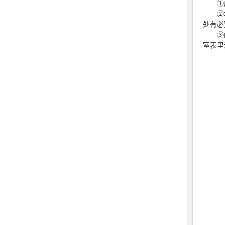
①应
②墙面
处有必
③门窗
室表里