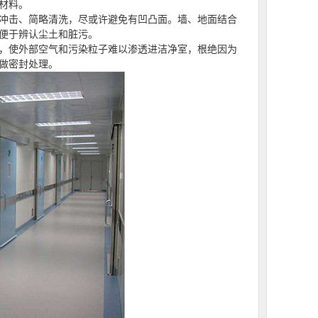
材料。
冲击、简略清洗，尽或许避免有凹凸面。墙、地面结合
便于辨认尘土和脏污。
，使外部空气和污染粒子难以渗透进洁净室，根绝因为
做密封处理。