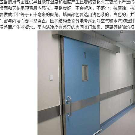
当选用气密性优异且能在温度和湿度产生显着的变化时其变形不严重的
和天花吊顶表层应亮光、平整度好、不会起灰、不落尘、抗腐蚀、抗
要做成半径等于五十毫米的圆角。墙面颜色要选用浅色系的，白色的，并
与内墙而要平整竖直，围护结构要充分地考虑到对空气和水汽的密封
温差而产生冷凝水。室内洁净度有差异的房间其门和窗、距离等缝隙均须