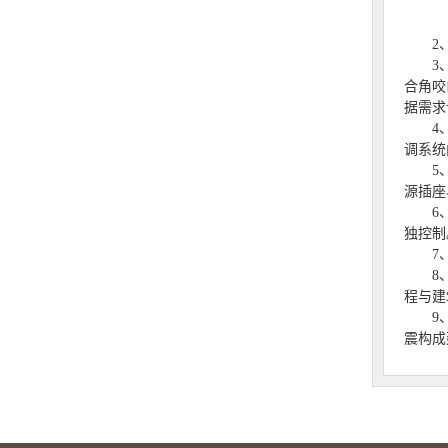
2、施
3、净
合角咬
据需求
4、风
调系统
5、洁
源插座
6、无
独控制
7、地
8、依
程与建
9、任
震构成