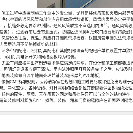
工过程中应控制施工作业中的发尘量，尤其是装修吊顶和夹墙内部等隐
化空调的通风风管和部件应选用优质镀辞钢板，风管内表层必定是平整
口，接缝处必定要涂密封胶。通风风管联接不宜选用内法兰。通风风管必
设置），过滤器前后要有测压孔。防爆区通风排风管咬口缝要用焊锡密封
管设备往后、保温之前应打开漏风常规检查。送回风管用漏光法常规检
内表层选用不简略掉纤维的材料。
净空调配电、照明灯具配电和其他机器设备的配电应单独设置并单独控
、照明灯具电源开关和网络面板均为暗装。
尘车间应按照出产制造要求供应满足的照明，在设计和施工前都要进行
。照明灯具设备应便于清洁。室内洁净照明灯具设备完毕之后，应该及时
面装修做自流平地面处理并铺装2毫米厚的PVC地板。
据GMP标准规则，医药洁净室在规划和施工时要尽或许避免出现难于
筑、净化空调、各种管线、灯具照明的结合部位其缝隙要做密封隔绝处理
何的配件、隔墙、天花吊顶的固定和吊挂件只可以与全体的结构连在一
建筑装修材料松脱和尘土掉落。装修工程和门窗的缝隙应在正面密封隔绝