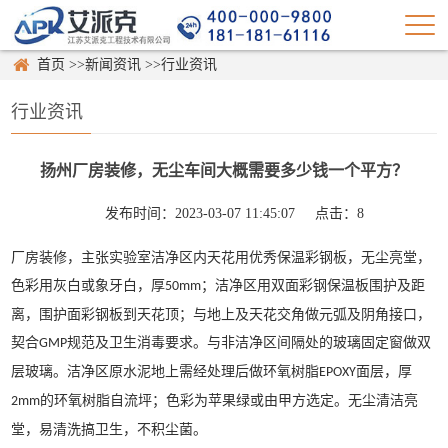
首页
>>
新闻资讯
>>
行业资讯
行业资讯
扬州厂房装修，无尘车间大概需要多少钱一个平方？
发布时间：2023-03-07 11:45:07
点击：
8
厂房装修，主张实验室洁净区内天花用优秀保温彩钢板，无尘亮堂，
色彩用灰白或象牙白，厚
；洁净区用双面彩钢保温板围护及距
50mm
离，围护面彩钢板到天花顶；与地上及天花交角做元弧及阴角接口，
契合
规范及卫生消毒要求。与非洁净区间隔处的玻璃固定窗做双
GMP
层玻璃。洁净区原水泥地上需经处理后做环氧树脂
面层，厚
EPOXY
的环氧树脂自流坪；色彩为苹果绿或由甲方选定。无尘清洁亮
2mm
堂，易清洗搞卫生，不积尘菌。