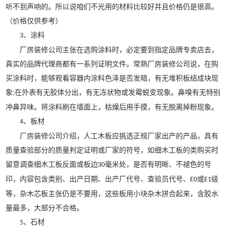
听不到声响的。所以说咱们不光用的材料比较好并且价格仍是很高。
（价格仅供参考）
、涂料
3
厂房装修公司主张在选购涂料时，必定要到指定品牌专卖店去，
真实的品牌代理商都有一系列证明文件。常熟厂房装修公司说，在购
买涂料时，能够观看容器内涂料色泽是否发暗，有无堆积板结成块现
象
在外表有无胶体分出，有无冻状物或发霉蜕变现象。鼻嗅有无特别
;
冲鼻异味。将涂料刷在墙面上，枯燥后用手摸，有无脱离掉粉现象。
、板材
4
厂房装修公司介绍，人工木板应挑选正规厂家出产的产品，具有
质量查验部分的质量判定证明或厂家的符号，如细木工板的类购买时
留意调查细木工板反面或板边
毫米处，是否有明晰、不褪色的号
30
印，内容包含类别、出产日期、出产厂代号、查验员代号、
或
级
E0
E1
等，杂木芯板主张仍是不要用，这些板用小块杂木拼合起来，含胶水
量最多，大部分不合格。
、石材
5