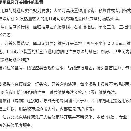
明用具及开关插座的装置
具的挑选应契合规划要求；大型灯具装置须用吊钩、预埋件或专用结构
应紧贴棚面;发热量较大的用具与可燃资料的接触处应进行隔热处理。
孔插座的接线，面临插座左孔接零线，右孔接相线；单相三孔，三相四
线混淆。
开关装置结实，四周无缝隙；插座开关离地上间隔不小于２００mm,插
迹。1.5m以下装置的插座应选用防触电维护办法的插座；厨房、卫生间
接线与线路维护
线的型号、线径应契合规划要求；导线连接紧固，接头部首拉力；包扎
头应在接线盒、灯头盒、开关盒内处理，每个接头上接线不宜超越两
应选用恰当的短路维护、过载维护办法及接地（零）维护办法。
钉（螺帽）连接时，导线无绝缘间隔不大于3mm；铜线间连接选用铰接
搪上焊锡；用黑胶布爆炸接头时，内部应先包绝缘带。
苏艾派克装修聚焦厂房装修范畴开展并不断深化，本着“诚信、专业、
善的装修配套服务。