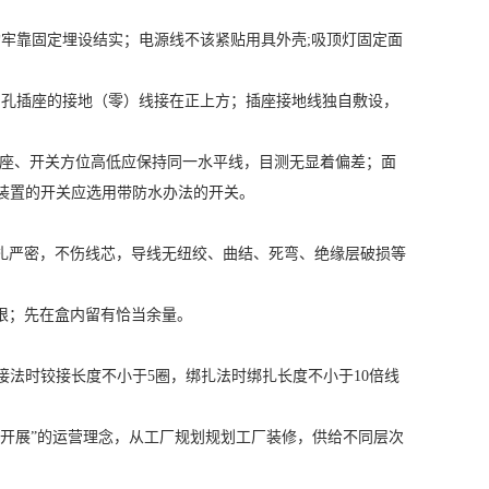
牢靠固定埋设结实；电源线不该紧贴用具外壳;吸顶灯固定面
孔插座的接地（零）线接在正上方；插座接地线独自敷设，
座、开关方位高低应保持同一水平线，目测无显着偏差；面
内装置的开关应选用带防水办法的开关。
严密，不伤线芯，导线无纽绞、曲结、死弯、绝缘层破损等
根；先在盒内留有恰当余量。
法时铰接长度不小于5圈，绑扎法时绑扎长度不小于10倍线
开展”的运营理念，从工厂规划规划工厂装修，供给不同层次