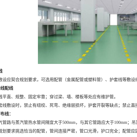
线
应契合规划要求，可选用配管（金属配管或塑料管）、护套线等敷设线
套线配线
直、规整、固定牢靠；穿过梁、墙、楼板等处应有维护管。
敷设时，禁止有纽绞、死弯、绝缘层损坏，护套开裂等缺点；禁止直
管布线：
路与蒸汽管热水管间隔宜大于500mm，与其它管路应大于100mm；吊
要求挑选恰当的配管，管间连接严密，管口光滑，护口完全；配管应固