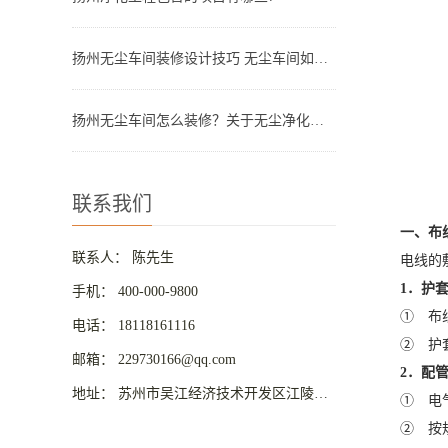
扬州无尘车间装修设计技巧 无尘车间如何装修
扬州无尘车间怎么装修？关于无尘净化车间装修的几点建议分享
联系我们
一、布
联系人： 陈先生
电线的敷设
1．护
手机： 400-000-9800
① 布线平
电话： 18118161116
② 护套线
邮箱： 229730166@qq.com
2．配
地址： 苏州市吴江经济技术开发区江陵路8号华东国际商业城C区
① 电气管
② 按规划