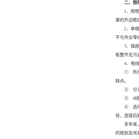
二、照
1．照明用
罩的外边框
2．单相两
不与作业零
3．插座、
板整齐无污
4．电线
① 所用导
缺点。
② 分支接
③ d线路
④ 选用螺
径，连接后
多年来，江
的规划及完